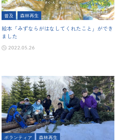
普及
森林再生
絵本「みずならがはなしてくれたこと」ができ
ました
2022.05.26
ボランティア
森林再生