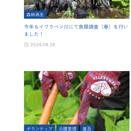
森林再生
今年もイワウベツ川にて魚類調査（春）を行い
ました！
2024.08.18
ボランティア
公園管理
普及