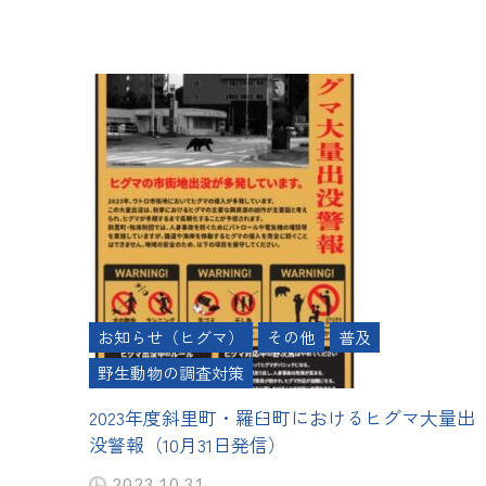
お知らせ（ヒグマ）
その他
普及
野生動物の調査対策
2023年度斜里町・羅臼町におけるヒグマ大量出
没警報（10月31日発信）
2023.10.31