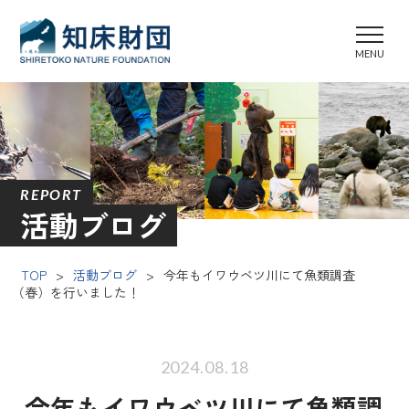
REPORT
活動ブログ
TOP
>
活動ブログ
>
今年もイワウベツ川にて魚類調査
（春）を行いました！
2024.08.18
今年もイワウベツ川にて魚類調