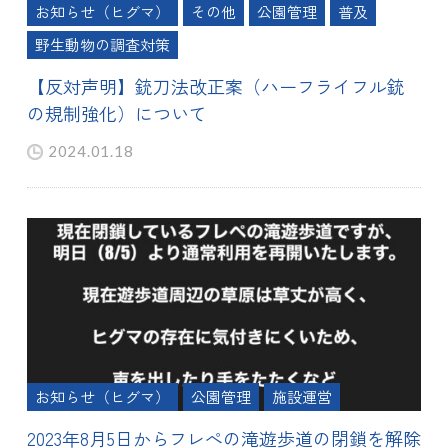
お知らせ（ヒグマ）
その他
公園管理
普及
野生動物の調査対策
【反対声明】銃刀法改正案（ハーフライフル銃
の規制強化）について
2024.01.18
お知らせ（ヒグマ）
公園管理
施設運営
2023年8月5日からフレぺの滝遊歩道の閉鎖を解除