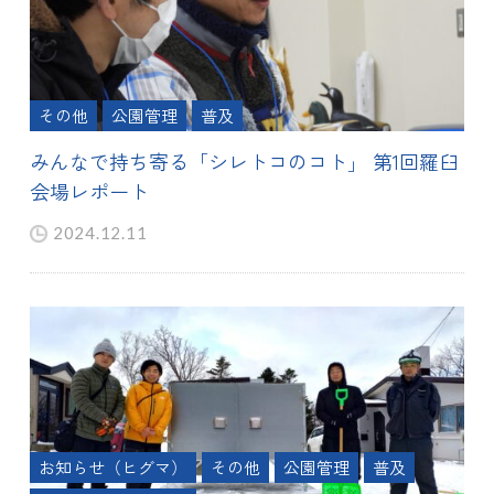
その他
公園管理
普及
みんなで持ち寄る「シレトコのコト」 第1回羅臼
会場レポート
2024.12.11
お知らせ（ヒグマ）
その他
公園管理
普及