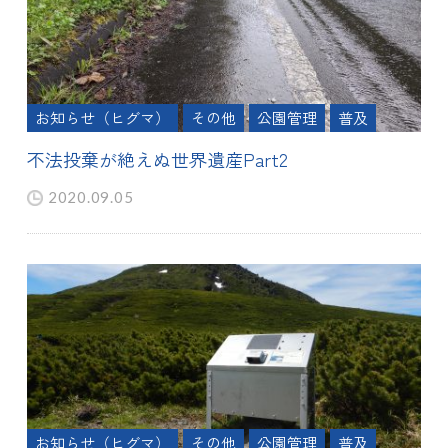
お知らせ（ヒグマ）
その他
公園管理
普及
不法投棄が絶えぬ世界遺産Part2
2020.09.05
お知らせ（ヒグマ）
その他
公園管理
普及