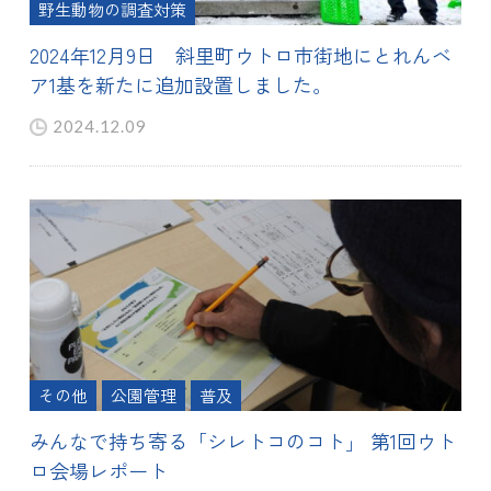
野生動物の調査対策
2024年12月9日 斜里町ウトロ市街地にとれんベ
ア1基を新たに追加設置しました。
2024.12.09
その他
公園管理
普及
みんなで持ち寄る「シレトコのコト」 第1回ウト
ロ会場レポート