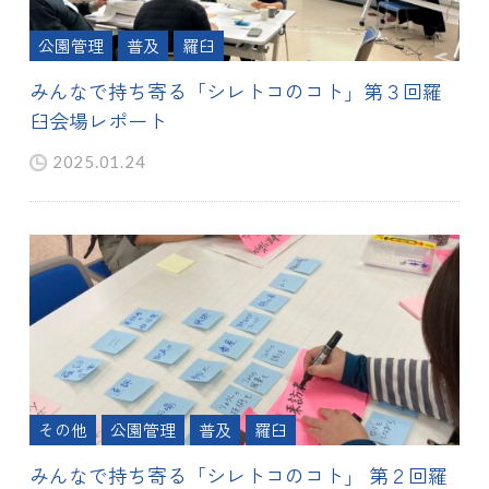
公園管理
普及
羅臼
みんなで持ち寄る「シレトコのコト」第３回羅
臼会場レポート
2025.01.24
その他
公園管理
普及
羅臼
みんなで持ち寄る「シレトコのコト」 第２回羅