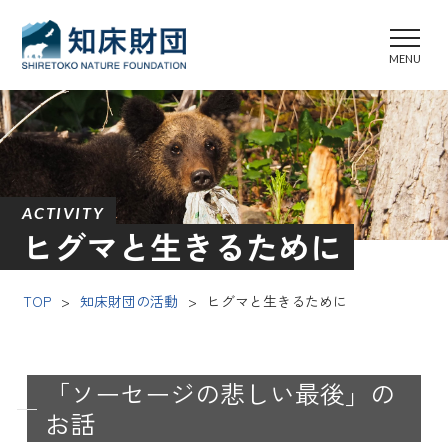
ACTIVITY
ヒグマと生きるために
TOP
>
知床財団の活動
>
ヒグマと生きるために
「ソーセージの悲しい最後」の
お話