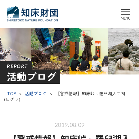
REPORT
活動ブログ
TOP
>
活動ブログ
>
【警戒情報】知床峠～羅臼湖入口間
(ヒグマ)
2019.08.09
【警戒情報】知床峠～羅臼湖入