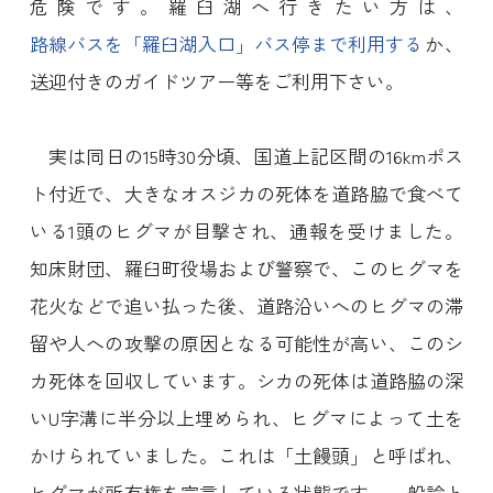
危険です。羅臼湖へ行きたい方は、
路線バスを「羅臼湖入口」バス停まで利用する
か、
送迎付きのガイドツアー等をご利用下さい。
実は同日の15時30分頃、国道上記区間の16kmポス
ト付近で、大きなオスジカの死体を道路脇で食べて
いる1頭のヒグマが目撃され、通報を受けました。
知床財団、羅臼町役場および警察で、このヒグマを
花火などで追い払った後、道路沿いへのヒグマの滞
留や人への攻撃の原因となる可能性が高い、このシ
カ死体を回収しています。シカの死体は道路脇の深
いU字溝に半分以上埋められ、ヒグマによって土を
かけられていました。これは「土饅頭」と呼ばれ、
ヒグマが所有権を宣言している状態です。一般論と