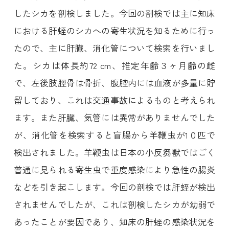
したシカを剖検しました。今回の剖検では主に知床
における肝蛭のシカへの寄生状況を知るために行っ
たので、主に肝臓、消化管について検索を行いまし
た。シカは体長約72 cm、推定年齢３ヶ月齢の雌
で、左後肢脛骨は骨折、腹腔内には血液が多量に貯
留しており、これは交通事故によるものと考えられ
ます。また肝臓、気管には異常がありませんでした
が、消化管を検索すると盲腸から羊鞭虫が1０匹で
検出されました。羊鞭虫は日本の小反芻獣ではごく
普通に見られる寄生虫で重度感染により急性の腸炎
などを引き起こします。今回の剖検では肝蛭が検出
されませんでしたが、これは剖検したシカが幼弱で
あったことが要因であり、知床の肝蛭の感染状況を