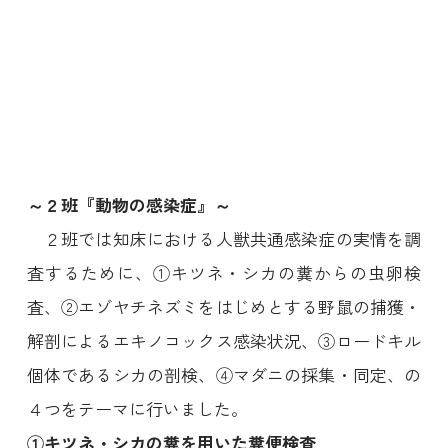
～２班『動物の感染症』～
２班では知床における人獣共通感染症の実情を調
査するために、①キツネ・シカの糞からの虫卵検
査、②エゾヤチネズミをはじめとする野鼠の捕獲・
解剖によるエキノコックス感染状況、③ロードキル
個体であるシカの剖検、④マダニの採集・同定、の
４つをテーマに行いました。
①キツネ・シカの糞を用いた糞便検査