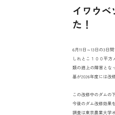
イワウベ
た！
6月11日～13日の3
しれとこ１００平方
類の遡上の障害とな
基が2026年度には
この改修中のダムの
今後のダム改修効果
調査は東京農業大学