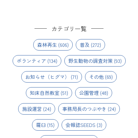
カテゴリ一覧
森林再生
(606)
普及
(272)
ボランティア
(134)
野生動物の調査対策
(93)
お知らせ（ヒグマ）
(71)
その他
(69)
知床自然教室
(51)
公園管理
(48)
施設運営
(24)
事務局長のつぶやき
(24)
羅臼
(15)
会報誌SEEDS
(3)