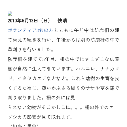
2010年6月13日（日） 快晴
ボランティア3名の方
とともに午前中は防鹿柵の建
て替えの続きを行い、午後からは別の防鹿柵の中で
草刈りを行いました。
防鹿柵を建てて5年目、柵の中ではさまざまな広葉
樹が自然に生えてきています。ハルニレ、ナナカマ
ド、イタヤカエデなどなど。これら幼樹の生育を良
くするために、覆いかぶさる周りのササや草を鎌で
刈り取りました。柵の外には見
られない幼樹がそこかしこに。。。柵の外でのエ
ゾシカの影響が見て取れます。
（担当：馬谷）