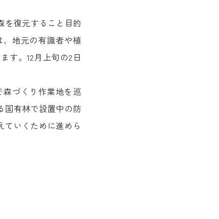
森を復元すること目的
は、地元の有識者や植
す。12月上旬の2日
で森づくり作業地を巡
る国有林で設置中の防
えていくために進めら