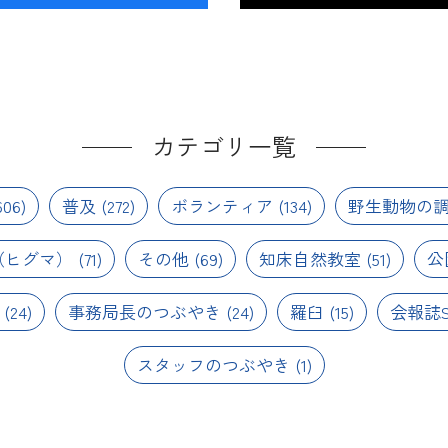
カテゴリ一覧
06)
普及
(272)
ボランティア
(134)
野生動物の
（ヒグマ）
(71)
その他
(69)
知床自然教室
(51)
公
(24)
事務局長のつぶやき
(24)
羅臼
(15)
会報誌S
スタッフのつぶやき
(1)