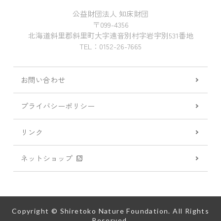
公益財団法人 知床財団
〒099-4356
北海道斜里郡斜里町大字遠音別村字岩宇別531番地
TEL：0152-26-7665
お問い合わせ
プライバシーポリシー
リンク
ネットショップ
Copyright © Shiretoko Nature Foundation. All Rights
Reserved.