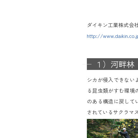
ダイキン工業株式会
http://www.daikin.co.
１）河畔林
シカが侵入できない
る昆虫類がすむ環境
のある構造に戻して
されているサクラマ