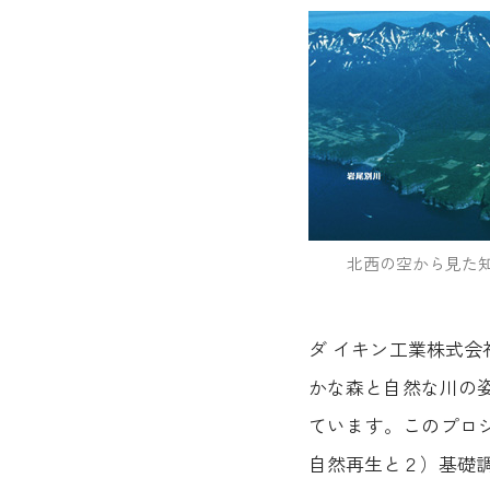
北西の空から見た
ダ イキン工業株式
かな森と自然な川の
ています。このプロ
自然再生と２）
基礎