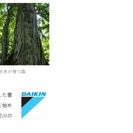
大木が育つ森
した豊
を始め
河川の