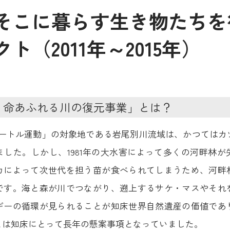
そこに暮らす生き物たちを
ト（2011年～2015年）
、命あふれる川の復元事業」とは？
メートル運動」の対象地である岩尾別川流域は、かつては
した。しかし、1981年の大水害によって多くの河畔林
カによって次世代を担う苗が食べられてしまうため、河畔
です。海と森が川でつながり、遡上するサケ・マスやそれ
ギーの循環が見られることが知床世界自然遺産の価値であ
とは知床にとって長年の懸案事項となっていました。